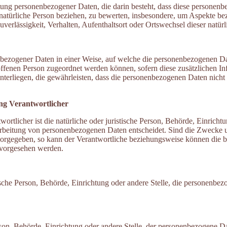
rbeitung personenbezogener Daten, die darin besteht, dass diese person
 natürliche Person beziehen, zu bewerten, insbesondere, um Aspekte bezü
uverlässigkeit, Verhalten, Aufenthaltsort oder Ortswechsel dieser natü
nbezogener Daten in einer Weise, auf welche die personenbezogenen D
roffenen Person zugeordnet werden können, sofern diese zusätzlichen 
rliegen, die gewährleisten, dass die personenbezogenen Daten nicht ein
ng Verantwortlicher
wortlicher ist die natürliche oder juristische Person, Behörde, Einricht
rbeitung von personenbezogenen Daten entscheidet. Sind die Zwecke u
 vorgegeben, so kann der Verantwortliche beziehungsweise können die
 vorgesehen werden.
istische Person, Behörde, Einrichtung oder andere Stelle, die personenb
Person, Behörde, Einrichtung oder andere Stelle, der personenbezogene 