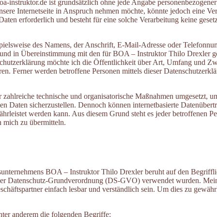
oa-instruktor.de ist grundsätzlich ohne jede Angabe personenbezogener
sere Internetseite in Anspruch nehmen möchte, könnte jedoch eine Ver
aten erforderlich und besteht für eine solche Verarbeitung keine gesetz
ielsweise des Namens, der Anschrift, E-Mail-Adresse oder Telefonnumm
nd in Übereinstimmung mit den für BOA – Instruktor Thilo Drexler ge
chutzerklärung möchte ich die Öffentlichkeit über Art, Umfang und Z
en. Ferner werden betroffene Personen mittels dieser Datenschutzerkl
her zahlreiche technische und organisatorische Maßnahmen umgesetzt, u
nen Daten sicherzustellen. Dennoch können internetbasierte Datenübert
ährleistet werden kann. Aus diesem Grund steht es jeder betroffenen P
n mich zu übermitteln.
unternehmens BOA – Instruktor Thilo Drexler beruht auf den Begriffli
 der Datenschutz-Grundverordnung (DS-GVO) verwendet wurden. Meine
chäftspartner einfach lesbar und verständlich sein. Um dies zu gewähr
ter anderem die folgenden Begriffe: