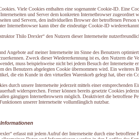
Cookies. Viele Cookies enthalten eine sogenannte Cookie-ID. Eine Coo
e Internetseiten und Server dem konkreten Internetbrowser zugeordnet
seiten und Servern, den individuellen Browser der betroffenen Person 
ter Internetbrowser kann über die eindeutige Cookie-ID wiedererkannt 
ktor Thilo Drexler“ den Nutzern dieser Internetseite nutzerfreundliche
und Angebote auf meiner Internetseite im Sinne des Benutzers optimier
erzuerkennen. Zweck dieser Wiedererkennung ist es, den Nutzern die Ver
rwendet, muss beispielsweise nicht bei jedem Besuch der Internetseite 
em des Benutzers abgelegten Cookie übernommen wird. Ein weiteres Be
kel, die ein Kunde in den virtuellen Warenkorb gelegt hat, über ein C
es durch unsere Internetseite jederzeit mittels einer entsprechenden Ei
uerhaft widersprechen. Ferner können bereits gesetzte Cookies jederze
allen gängigen Internetbrowsern möglich. Deaktiviert die betroffene P
Funktionen unserer Internetseite vollumfänglich nutzbar.
 Informationen
xler“ erfasst mit jedem Aufruf der Internetseite durch eine betroffene 